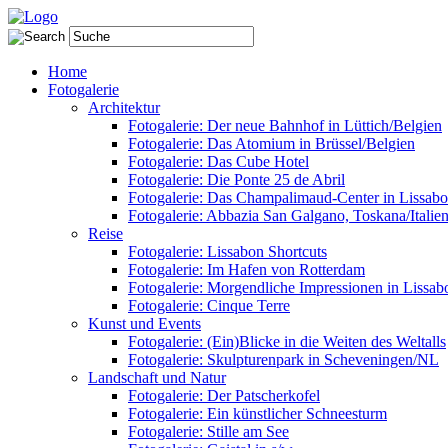
Home
Fotogalerie
Architektur
Fotogalerie: Der neue Bahnhof in Lüttich/Belgien
Fotogalerie: Das Atomium in Brüssel/Belgien
Fotogalerie: Das Cube Hotel
Fotogalerie: Die Ponte 25 de Abril
Fotogalerie: Das Champalimaud-Center in Lissab
Fotogalerie: Abbazia San Galgano, Toskana/Italie
Reise
Fotogalerie: Lissabon Shortcuts
Fotogalerie: Im Hafen von Rotterdam
Fotogalerie: Morgendliche Impressionen in Lissab
Fotogalerie: Cinque Terre
Kunst und Events
Fotogalerie: (Ein)Blicke in die Weiten des Weltalls
Fotogalerie: Skulpturenpark in Scheveningen/NL
Landschaft und Natur
Fotogalerie: Der Patscherkofel
Fotogalerie: Ein künstlicher Schneesturm
Fotogalerie: Stille am See