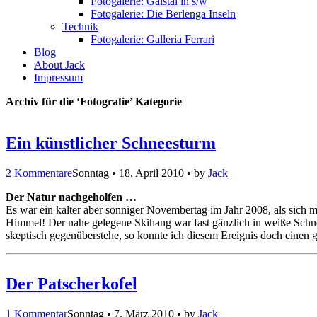
Fotogalerie: Gaistal in s/w
Fotogalerie: Die Berlenga Inseln
Technik
Fotogalerie: Galleria Ferrari
Blog
About Jack
Impressum
Archiv für die ‘Fotografie’ Kategorie
Ein künstlicher Schneesturm
2 Kommentare
Sonntag • 18. April 2010 • by
Jack
Der Natur nachgeholfen …
Es war ein kalter aber sonniger Novembertag im Jahr 2008, als sich m
Himmel! Der nahe gelegene Skihang war fast gänzlich in weiße Schne
skeptisch gegenüberstehe, so konnte ich diesem Ereignis doch einen ge
Der Patscherkofel
1 Kommentar
Sonntag • 7. März 2010 • by
Jack